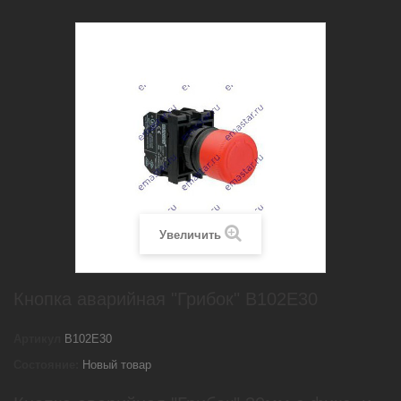
Увеличить
Кнопка аварийная "Грибок" B102E30
Артикул
B102E30
Состояние:
Новый товар