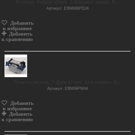
Розетка, 4-фиксатора, 2-боковых ввода, 6...
Артикул: EBM606PD24
Добавить
в избранное
Добавить
к сравнению
Розетка низкая, 2-фиксатора, для панели, 6...
Артикул: EBM06PM44
Добавить
в избранное
Добавить
к сравнению