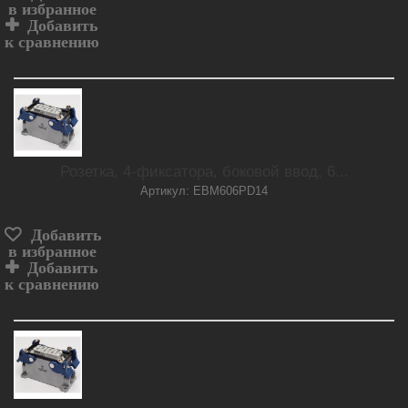
в избранное
Добавить
к сравнению
Розетка, 4-фиксатора, боковой ввод, 6...
Артикул: EBM606PD14
Добавить
в избранное
Добавить
к сравнению