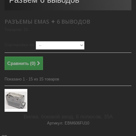
Разъем 6 выводов
РАЗЪЕМЫ EMAS ✦ 6 ВЫВОДОВ
Товаров: 15.
Сортировка по
Сравнить (
0
)
Показано 1 - 15 из 15 товаров
Вилка, боковой ввод, 6 полюсов, 35А
Артикул: EBM606FU10