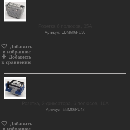
Розетка 6 полюсов, 35А
Артикул: EBM606PU30
Добавить
в избранное
Добавить
к сравнению
Розетка, 2-фиксатора, 6 полюсов, 16А
Артикул: EBM06PU42
Добавить
в избранное