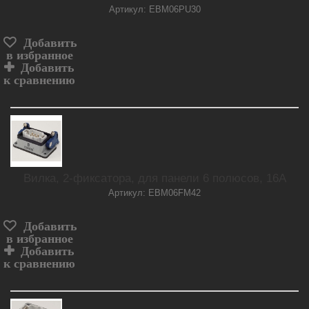
Артикул: EBM06PU30
Добавить
в избранное
Добавить
к сравнению
Вилка, 2-фиксатора, для панели 6 полюсов, 16А
Артикул: EBM06FM42
Добавить
в избранное
Добавить
к сравнению