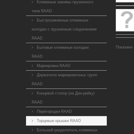
Клеммные зажимы пружинного
типа RAAD
Быстрозажимные клеммные
колодки с пружинным соединением
RAAD
Показано 
Бытовые клеммные колодки
RAAD
Маркировка RAAD
Держатели маркировочных групп
RAAD
Концевой стопор (на Дин-рейку)
RAAD
Перегородки RAAD
Торцевые крышки RAAD
Большой разделитель клеммных