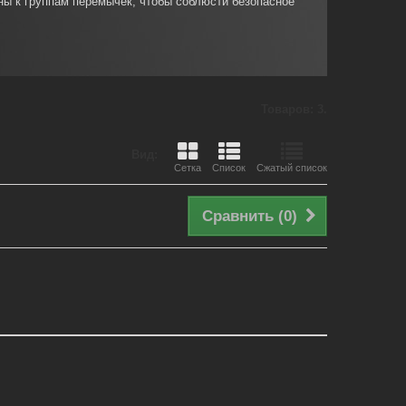
ны к группам перемычек, чтобы соблюсти безопасное
Товаров: 3.
Вид:
Сетка
Список
Сжатый список
Сравнить (
0
)