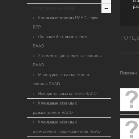
В 
ра
Оборудование RAAD
Клеммные зажимы RAAD серии
RTP
ТОРЦ
Силовые болтовые клеммы
RAAD
Сортиров
Заземляющие клеммные зажимы
RAAD
Показано 
Многоуровневые клеммные
зажимы RAAD
Измерительные клеммы RAAD
Клеммные зажимы с
размыкателем RAAD
Клеммные зажимы с
держателем предохранителя RAAD