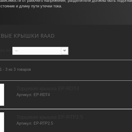
зависимости от рабочего напряжения, разделители должны быть подогна
сстояние и длину пути утечки тока.
ЕВЫЕ КРЫШКИ RAAD
ка по
--
1 - 3 из 3 товаров
Торцевая крышка EP-RDT4
Артикул: EP-RDT4
Торцевая крышка EP-RTP2.5
Артикул: EP-RTP2.5