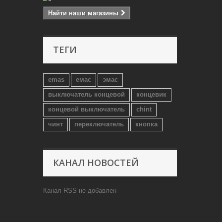
Найти наши магазины
ТЕГИ
emas
емас
эмас
выключатель концевой
концевик
концевой выключатель
chint
чинт
переключатель
кнопка
КАНАЛ НОВОСТЕЙ
Канал RSS не добавлен