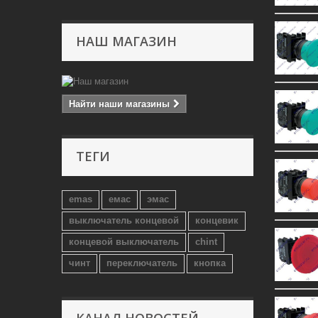
НАШ МАГАЗИН
Найти наши магазины
ТЕГИ
emas
емас
эмас
выключатель концевой
концевик
концевой выключатель
chint
чинт
переключатель
кнопка