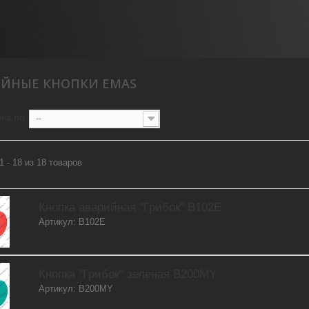
ИЙНЫЕ КНОПКИ EMAS
ка по
--
1 - 18 из 18 товаров
Кнопка аварийная "Грибок" B102E
Артикул: B102E
Кнопка "Грибок" зеленая B200MY
Артикул: B200MY