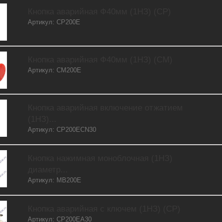
Кнопка аварийная Ф40мм (1НЗ) (CP)
Артикул: CP200E
Кнопка аварийная Ф40мм (1НЗ) (CM)
Артикул: CM200E
Кнопка аварийная включение отжатием
(1НЗ)...
Артикул: CP200ECN30
Кнопка нажимная моноблочная (1НЗ)
диаметр...
Артикул: MB200E
Кнопка аварийная с ключем (1НЗ) (CP)
Артикул: CP200EA30