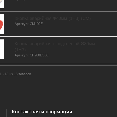
Кнопка аварийная Ф40мм (1НЗ) (CM)
Артикул: CM102E
Кнопка аварийная с подсветкой Ø30мм
(1НЗ)
Артикул: CP200ES30
1 - 18 из 18 товаров
Контактная информация