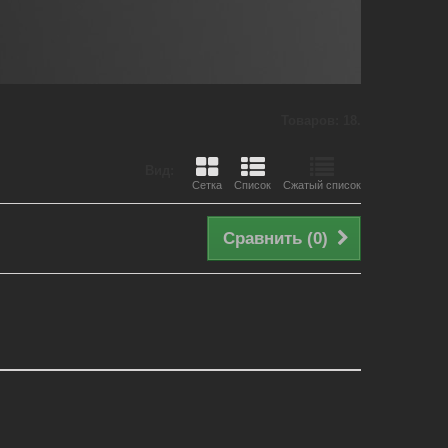
Товаров: 18.
Вид:
Сетка
Список
Сжатый список
Сравнить (
0
)