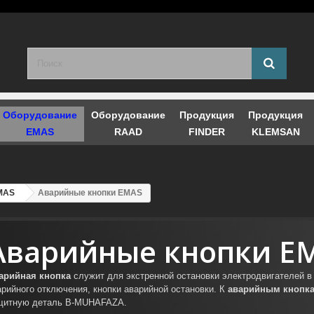
Оборудование
Оборудование
Продукция
Продукция
EMAS
RAAD
FINDER
KLEMSAN
EMAS
Аварийные кнопки EMAS
Аварийные кнопки E
арийная кнопка
служит для экстренной остановки электродвигателей в 
арийного отключения, кнопки аварийной остановки. К
аварийным кнопк
щитную деталь B-MUHAFAZA.