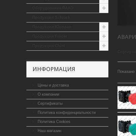
Оборудование RAAD
Продукция Schrack
Продукция Klemsan
АВАР
Продукция Finder
Продукция Chint
Сортиров
ИНФОРМАЦИЯ
Показано 
Цены и доставка
О компании
Сертификаты
Политика конфиденциальности
Политика Cookies
Наш магазин