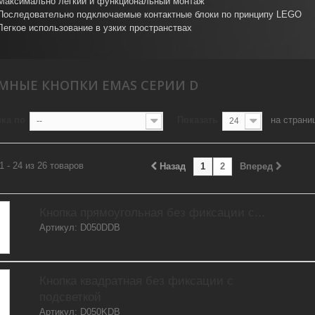
Максимально легкий и функциональный монтаж
Последовательно подключаемые контактные блоки по принципу LEGO
Легкое использование в узких пространствах
МНЫЕ КНОПКИ EMAS СЕРИИ D
ка по
Показать
на страни
--
24
1 - 24 из 26 товаров
Назад
1
2
Вперед
Кнопка прямоугольная без фиксации с...
Артикул: D050DDB
Кнопка квадратная без фиксации с
подсветкой
Артикул: D050KDB