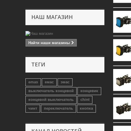
НАШ МАГАЗИН
Найти наши магазины
ТЕГИ
emas
емас
эмас
выключатель концевой
концевик
концевой выключатель
chint
чинт
переключатель
кнопка