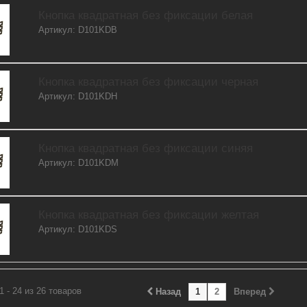
Кнопка квадратная без фиксации белая
Артикул: D101KDB
Кнопка квадратная без фиксации черная
Артикул: D101KDH
Кнопка квадратная без фиксации синяя
Артикул: D101KDM
Кнопка квадратная без фиксации желтая
Артикул: D101KDS
1 - 24 из 26 товаров
Назад
1
2
Вперед