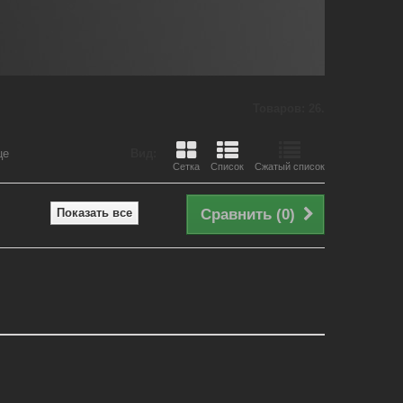
Товаров: 26.
це
Вид:
Сетка
Список
Сжатый список
Показать все
Сравнить (
0
)