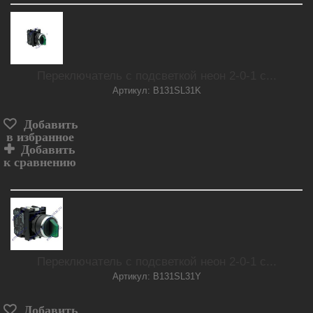
Переключатель с подсветкой неон 2-0-1 с...
Артикул: B131SL31K
Добавить
в избранное
Добавить
к сравнению
Переключатель с подсветкой неон 2-0-1 с...
Артикул: B131SL31Y
Добавить