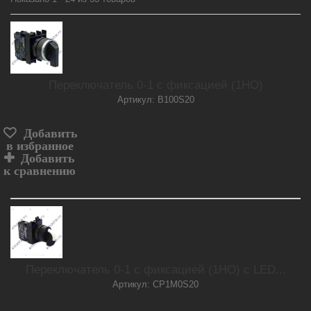
Переключатель 0-1 с фиксацией (1НО)
Артикул: B100S20
Добавить
в избранное
Добавить
к сравнению
Переключатель 0-1 с фиксацией (1НО) с LED...
Артикул: CP1M0S20