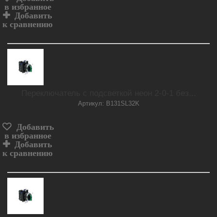
в избранное
Добавить
к сравнению
Переключатель с подсветкой неон 2-0-1 без...
Артикул: B131SL32K
Добавить
в избранное
Добавить
к сравнению