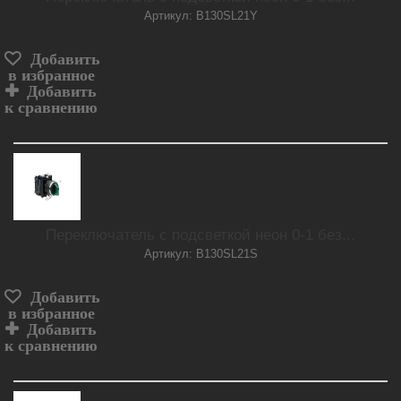
Артикул: B130SL21Y
Добавить
в избранное
Добавить
к сравнению
Переключатель с подсветкой неон 0-1 без...
Артикул: B130SL21S
Добавить
в избранное
Добавить
к сравнению