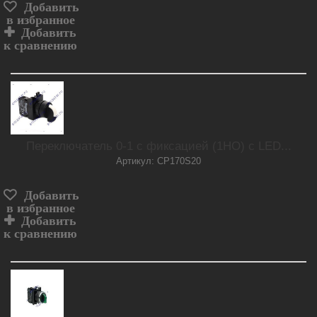
Добавить
в избранное
Добавить
к сравнению
Переключатель 0-1 с фиксацией (1НО) с LED...
Артикул: CP170S20
Добавить
в избранное
Добавить
к сравнению