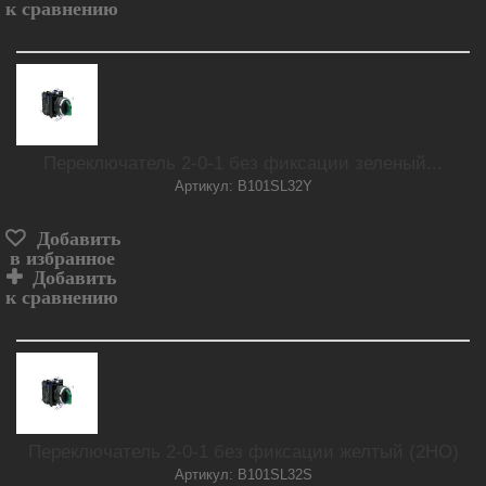
к сравнению
Переключатель 2-0-1 без фиксации зеленый...
Артикул: B101SL32Y
Добавить
в избранное
Добавить
к сравнению
Переключатель 2-0-1 без фиксации желтый (2НО)
Артикул: B101SL32S