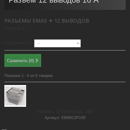
Разъем 12 выводов 16 А
РАЗЪЕМЫ EMAS ✦ 12 ВЫВОДОВ
Товаров: 6.
Сортировка по
Сравнить (
0
)
Показано 1 - 6 из 6 товаров
Розетка 12 полюсов, 35А
Артикул: EBM612PU30