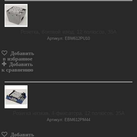
Розетка, боковой ввод, 12 полюсов, 35А
Артикул: EBM612PU10
Добавить
в избранное
Добавить
к сравнению
Розетка низкая, 4-фиксатора, 12 полюсов, 35А
Артикул: EBM612PM44
Добавить