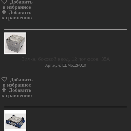
Добавить
в избранное
Добавить
к сравнению
Вилка, боковой ввод, 12 полюсов, 35А
Артикул: EBM612FU10
Добавить
в избранное
Добавить
к сравнению