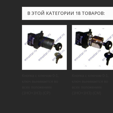
В ЭТОЙ КАТЕГОРИИ 18 ТОВАРОВ:
Кнопка с ключом 0-1,
Кнопка с ключом 0-1,
ключ вынимается во
ключ вынимается во
всех положениях
всех положениях
(1НО+1НЗ) (CP)
(1НО+1НЗ) (CM)