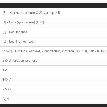
[B] - Нажимная кнопка Ø 22 мм серии B
[1] - Пуск (для кнопки) (1НО)
[0] - Без подсветки
[0] - Без блок-контакта
[AA20] - Кнопка с ключом, 2 положения, с фиксацией (0-I), ключ выни
250 В переменного тока
4 А
300 V
2,5 kV
AgNi