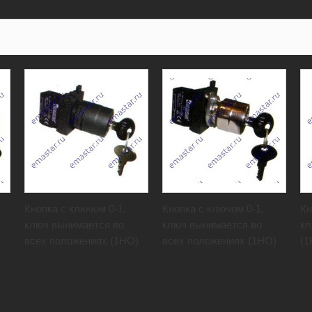
Кнопка с ключом 0-1,
Кнопка с ключом 0-1,
Кн
ключ вынимается во
ключ вынимается во
кл
всех положениях (1НО)
всех положениях (1НО)
(1