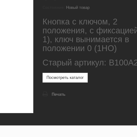
Состояние:
Новый товар
Кнопка с ключом, 2
положения, с фиксацией
1), ключ вынимается в
положении 0 (1НО)
Старый артикул: B100A
Посмотреть каталог
Печать