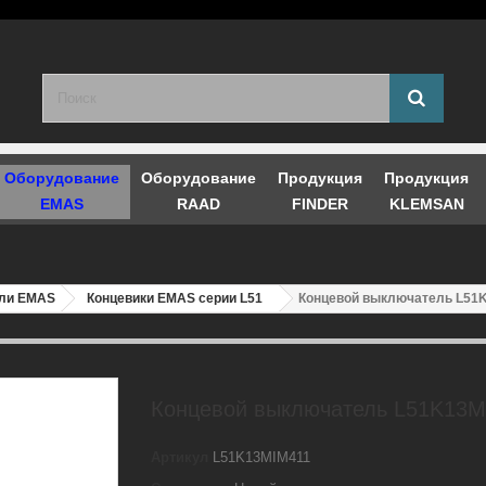
Оборудование
Оборудование
Продукция
Продукция
EMAS
RAAD
FINDER
KLEMSAN
ли EMAS
Концевики EMAS серии L51
Концевой выключатель L51
Концевой выключатель L51K13M
Артикул
L51K13MIM411