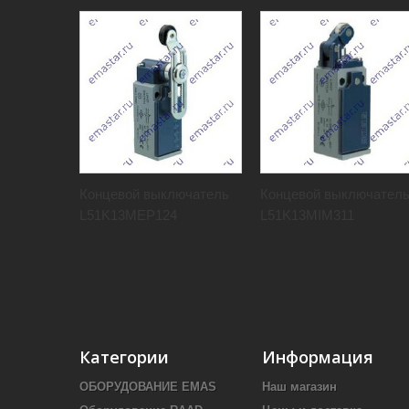
Концевой выключатель
Концевой выключател
L51K13MEP124
L51K13MIM311
Категории
Информация
ОБОРУДОВАНИЕ EMAS
Наш магазин