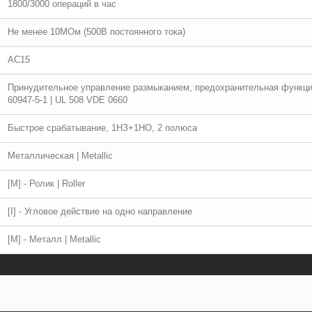
1800/3000 операций в час
Не менее 10МОм (500В постоянного тока)
АС15
Принудительное управление размыканием, предохранительная функция
60947-5-1 | UL 508 VDE 0660
Быстрое срабатывание, 1НЗ+1НО, 2 полюса
Металлическая | Metallic
[M] - Ролик | Roller
[I] - Угловое действие на одно направление
[M] - Металл | Metallic