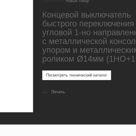
Состояние:
Новый товар
Концевой выключатель
быстрого переключения
угловой 1-но направлен
с металлической консол
упором и металлически
роликом Ø14мм (1НО+1
Посмотреть технический каталог
Печать