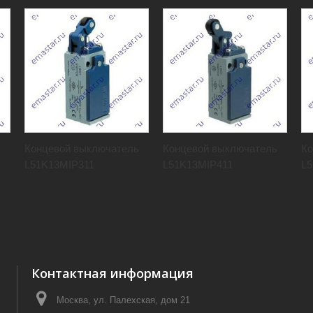
ь
Концевой выключатель
Концевой выключатель
Ко
L51K13MIP311
L51K13MIP411
L
Контактная информация
Москва, ул. Палехская, дом 21