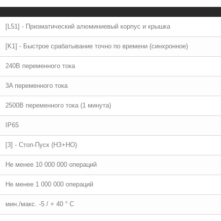
[L51] - Призматический алюминиевый корпус и крышка
[K1] - Быстрое срабатывание точно по времени (синхронное)
240В переменного тока
3A переменного тока
2500В переменного тока (1 минута)
IP65
[3] - Стоп-Пуск (НЗ+НО)
Не менее 10 000 000 операций
Не менее 1 000 000 операций
мин./макс. -5 / + 40 ° C