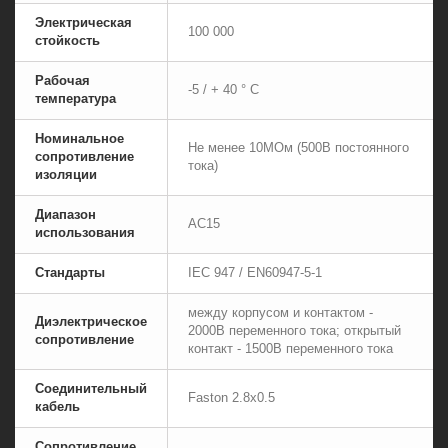
Электрическая
100 000
стойкость
Рабочая
-5 / + 40 ° C
температура
Номинальное
Не менее 10МОм (500В постоянного
сопротивление
тока)
изоляции
Диапазон
АС15
использования
Стандарты
IEC 947 / EN60947-5-1
между корпусом и контактом -
Диэлектрическое
2000В переменного тока; открытый
сопротивление
контакт - 1500В переменного тока
Соединительный
Faston 2.8x0.5
кабель
Сопротивление