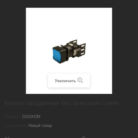
Увеличить
Кнопка квадратная без фиксации синяя
Артикул
D101KDM
Состояние:
Новый товар