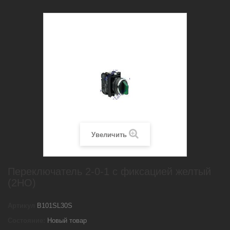
Увеличить
Переключатель 2-0-1 с фиксацией желтый
(2НО)
Артикул
B101SL30S
Состояние:
Новый товар