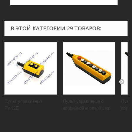
В ЭТОЙ КАТЕГОРИИ 29 ТОВАРОВ:
Пульт управления
Пульт управления c
Пуль
PVK2E
аварийной кнопкой stop
авари