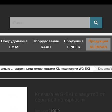
Оборудование
Оборудование
Продукция
Продукция
EMAS
RAAD
FINDER
KLEMSAN
еммы с электронными компонентами Klemsan серии WG-EKI
Клемма W
Клемма WG-EKI с защитой от
обратной полярности
Артикул
110010