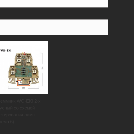
еммник WG-EKI 2-х
усный со схемой
стирования ламп
хема 6)