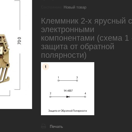
Состояние:
Новый товар
Клеммник 2-х ярусный 
электронными
компонентами (схема 1 
защита от обратной
полярности)
Печать