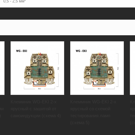
0,5 - 2,5 мм²
Клеммник WG-EKI 2-х
Клеммник WG-EKI 2-х
Кл
ми
ярусный с зашитой от
ярусный со схемой
яр
)
самоиндукции (схема 4)
тестирования ламп
те
(схема 5)
(с