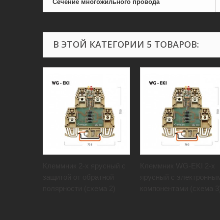
Сечение многожильного провода
В ЭТОЙ КАТЕГОРИИ 5 ТОВАРОВ:
Клеммник 2-х ярусный с
Клеммник WG-EKI 2-х
защитой от обратной
ярусный с электронны
полярности (схема 2)
компонентами (схема 3