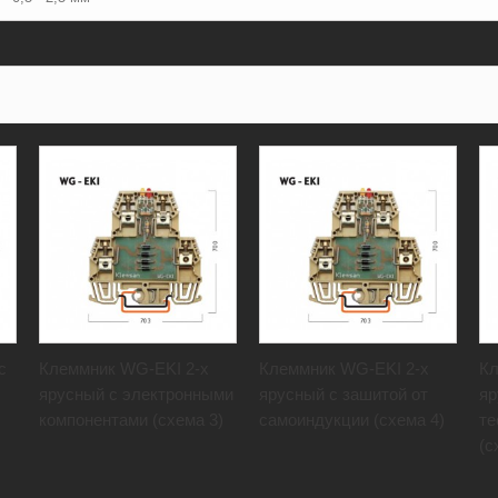
с
Клеммник WG-EKI 2-х
Клеммник WG-EKI 2-х
Кл
ярусный с электронными
ярусный с зашитой от
яр
компонентами (схема 3)
самоиндукции (схема 4)
те
(с