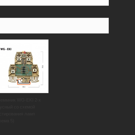
еммник WG-EKI 2-х
усный со схемой
стирования ламп
хема 5)