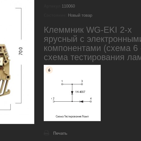
Артикул
110060
Состояние:
Новый товар
Клеммник WG-EKI 2-х
ярусный с электронным
компонентами (схема 6 
схема тестирования ла
Печать