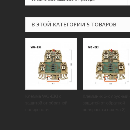
В ЭТОЙ КАТЕГОРИИ 5 ТОВАРОВ:
Клемма WG-EKI с
Клеммник 2-х ярусный 
защитой от обратной
защитой от обратной
полярности
полярности (схема 2)