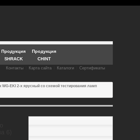
Продукция
Продукция
SHRACK
CHINT
Контакты
Карта сайта
Каталоги
Сертификаты
 WG-EKI 2-х ярусный со схемой тестирования ламп
о
а 6)