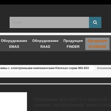
Оборудование
Оборудование
Продукция
Продукция
EMAS
RAAD
FINDER
KLEMSAN
еммы с электронными компонентами Klemsan серии WG-EKI
Клеммник
Клеммник WG-EKI 2-х ярусный с
схемой тестирования ламп (схем