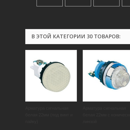
В ЭТОЙ КАТЕГОРИИ 30 ТОВАРОВ:
Арматура сигнальная
Арматура сигнальная
белая 22мм (под винт и
белая 22мм с коническ
пайку)
линзой