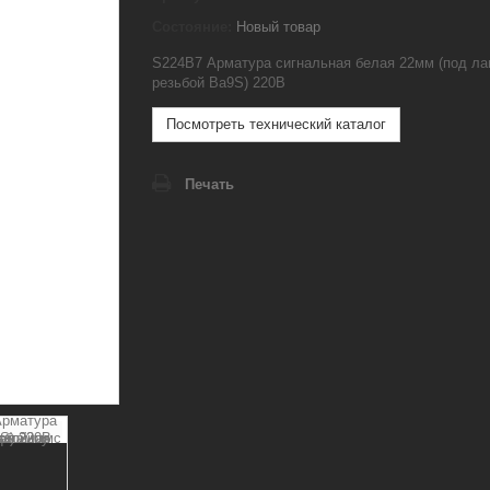
Состояние:
Новый товар
S224B7 Арматура сигнальная белая 22мм (под ла
резьбой Ba9S) 220B
Посмотреть технический каталог
Печать