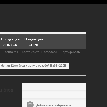
Продукция
Продукция
SHRACK
CHINT
Контакты
Карта сайта
Каталоги
Сертификаты
 белая 22мм (под лампу с резьбой Ba9S) 220B
м (под
Добавить в избранное