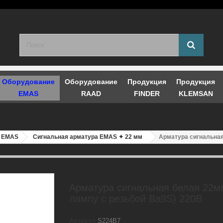
Оборудование
Оборудование
Продукция
Продукция
EMAS
RAAD
FINDER
KLEMSAN
а EMAS
Сигнальная арматура EMAS ✦ 22 мм
Арматура сигнальная
Арматура сигнальная белая 22м
лампу с резьбой Ba9S) 220B
Артикул
S224B7