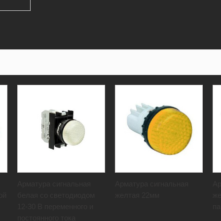
Арматура сигнальная
Арматура сигнальная
Ар
ой
белая со светодиодом
желтая 22мм
же
12-30 В переменного и
па
постоянного тока