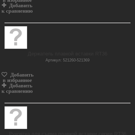
в избранное
Добавить
к сравнению
Держатель плавкой вставки RT36
Артикул: 521260-521369
Добавить
в избранное
Добавить
к сравнению
Рукоятка для съема плавкой вставки серии RT36