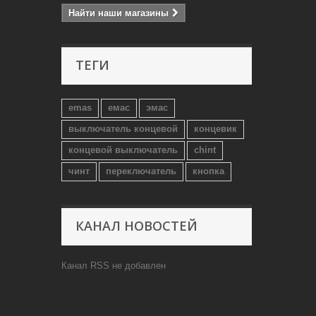
Найти наши магазины
ТЕГИ
emas
емас
эмас
выключатель концевой
концевик
концевой выключатель
chint
чинт
переключатель
кнопка
КАНАЛ НОВОСТЕЙ
Канал RSS не добавлен