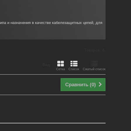
типа и назначения в качестве кабелезащитных цепей, для
Товаров: 8.
Вид:
Сетка
Список
Сжатый список
Сравнить (
0
)