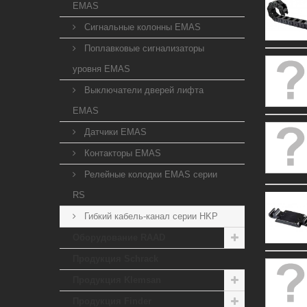
EMAS
Сигнальные колонны EMAS
Поплавковые сигнализаторы
уровня EMAS
Выключатели дверей лифта
EMAS
Датчики EMAS
Контакторы EMAS
Релейные колодки EMAS серии
RS
Гибкий кабель-канал серии HKP
Оборудование RAAD
Продукция Schrack
Продукция Klemsan
Продукция Finder