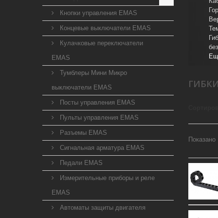
Ка
Го
Кнопки управления EMAS
Ве
Концевые выключатели EMAS
Те
Ги
Кулачковые переключатели
бе
Ещ
EMAS
Тумблеры Мини Микро
ГИБКИ
выключатели EMAS
Посты управления EMAS
Сортиров
Пульты управления EMAS
Разъемы EMAS
Показано 
Сигнальная арматура EMAS
Педали EMAS
Измерительные приборы и реле
EMAS
Автоматы защиты двигателя