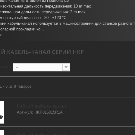
бель-канал изготовлен из Нейлона C6
ризонтальная дальность передвижения: 10 m max
ртикальная дальность передвижения: 2 m max
мпературный диапазон: -30 - +
120 °C
бкий кабель-канал используется в машиностроении для станков разного 
зопасной прокладки ко...
е
Й КАБЕЛЬ-КАНАЛ СЕРИИ HKP
ка по
--
1 - 8 из 8 товаров
Гибкий кабель-канал
Артикул: HKP015015R1A