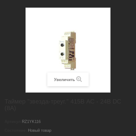
Увеличить
Таймер "звезда-треуг." 415В AC - 24В DC
(8А)
Артикул
RZ1YK116
Состояние:
Новый товар