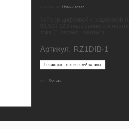
Состояние:
Новый товар
Таймер цифровой с задержкой 0,
99,59ч 12В переменного и посто
тока (1 перекл. контакт)
Артикул: RZ1DIB-1
Посмотреть технический каталог
Печать