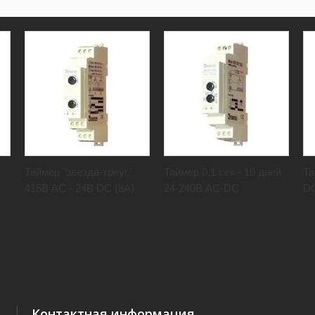
Таймер "звезда-треуг."
Таймер 0,1 сек - 10 дней
Та
415В AC - 24В DC (8А)
24-240В AC-DC
D
Контактная информация