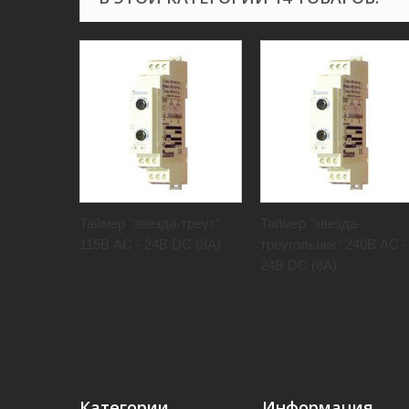
Таймер "звезда-треуг."
Таймер "звезда-
115В AC - 24В DC (8А)
треугольник" 240В AC -
24В DC (8А)
Категории
Информация