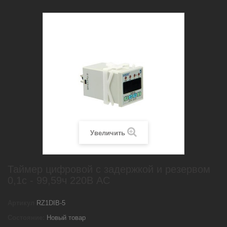
Увеличить
Таймер цифровой с задержкой и резервом
0,1с - 99,59ч 220В AC
Артикул
RZ1DIB-5
Состояние:
Новый товар